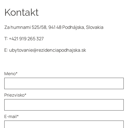
Kontakt
Za humnami 525/58, 941 48 Podhájska, Slovakia
T:
+421 919 265 327
E:
ubytovanie@rezidenciapodhajska.sk
Meno
*
Priezvisko
*
E-mail
*