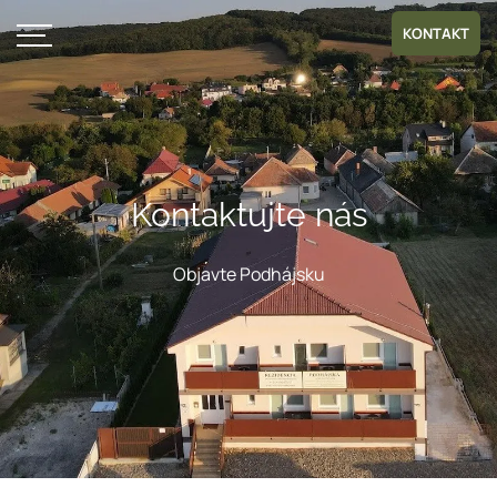
KONTAKT
Kontaktujte nás
Objavte Podhájsku