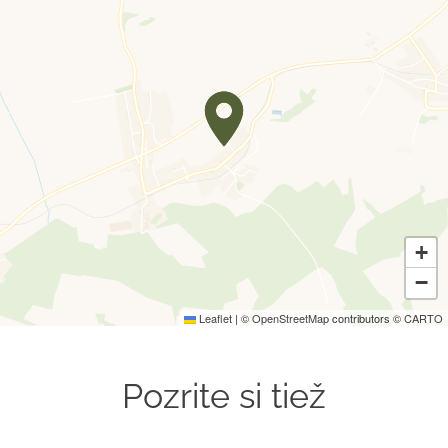
+
−
Leaflet
|
©
OpenStreetMap
contributors ©
CARTO
Pozrite si tiež