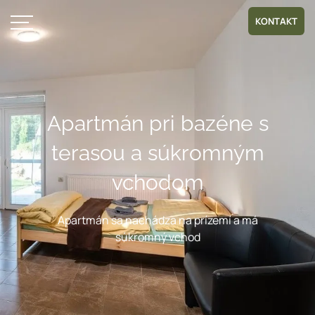
KONTAKT
Apartmán pri bazéne s
terasou a súkromným
vchodom
Apartmán sa nachádza na prízemí a má
súkromný vchod