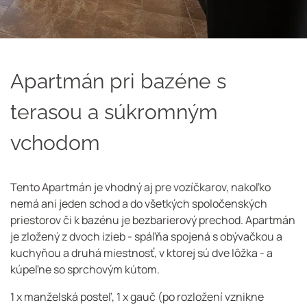
Apartmán pri bazéne s
terasou a súkromným
vchodom
Tento Apartmán je vhodný aj pre vozíčkarov, nakoľko
nemá ani jeden schod a do všetkých spoločenských
priestorov či k bazénu je bezbarierový prechod. Apartmán
je zložený z dvoch izieb - spáľňa spojená s obývačkou a
kuchyňou a druhá miestnosť, v ktorej sú dve lôžka - a
kúpeľne so sprchovým kútom.
1 x manželská posteľ, 1 x gauč (po rozložení vznikne