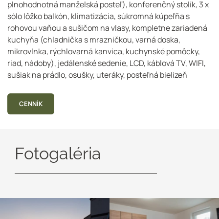
plnohodnotná manželská posteľ), konferenčný stolík, 3 x
sólo lôžko balkón, klimatizácia, súkromná kúpeľňa s
rohovou vaňou a sušičom na vlasy, kompletne zariadená
kuchyňa (chladnička s mrazničkou, varná doska,
mikrovlnka, rýchlovarná kanvica, kuchynské pomôcky,
riad, nádoby), jedálenské sedenie, LCD, káblová TV, WIFI,
sušiak na prádlo, osušky, uteráky, posteľná bielizeň
CENNÍK
Fotogaléria