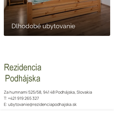
Dlhodobé ubytovanie
Za humnami 525/58, 941 48 Podhájska, Slovakia
T:
+421 919 265 327
E:
ubytovanie@rezidenciapodhajska.sk